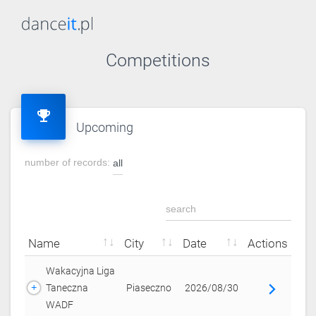
competitions
emoji_events
upcoming
number of records:
name
city
date
actions
Wakacyjna Liga
Taneczna
Piaseczno
2026/08/30
arrow_forward_ios
WADF