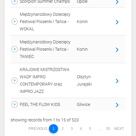
Scorpion Summer Champs
Opole
arrow_forward_ios
Międzynarodowy Dziecięcy
Festiwal Piosenki i Tańca -
Konin
arrow_forward_ios
WOKAL
Międzynarodowy Dziecięcy
Festiwal Piosenki i Tańca -
Konin
arrow_forward_ios
TANIEC
KRAJOWE MISTRZOSTWA
WADF IMPRO
Olsztyn
arrow_forward_ios
CONTEMPORARY oraz
Jurajski
IMPRO JAZZ
FEEL THE FLOW KIDS
Gliwice
arrow_forward_ios
showing records from 1 to 15 of 520
PREVIOUS
1
2
3
4
5
…
35
NEXT