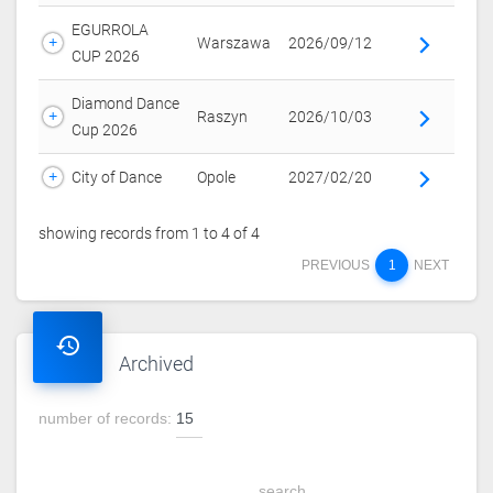
EGURROLA
Warszawa
2026/09/12
arrow_forward_ios
CUP 2026
Diamond Dance
Raszyn
2026/10/03
arrow_forward_ios
Cup 2026
City of Dance
Opole
2027/02/20
arrow_forward_ios
showing records from 1 to 4 of 4
PREVIOUS
1
NEXT
history
archived
number of records: