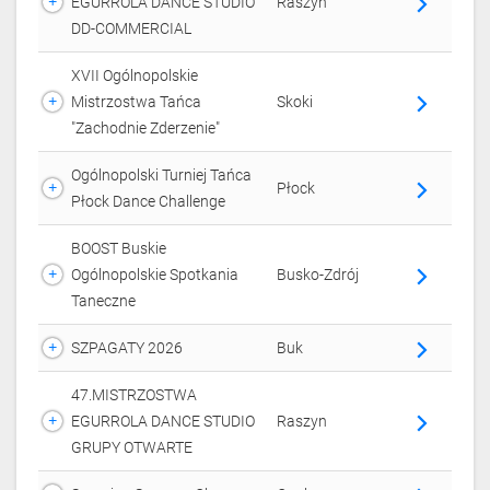
EGURROLA DANCE STUDIO
Raszyn
arrow_forward_ios
DD-COMMERCIAL
XVII Ogólnopolskie
Mistrzostwa Tańca
Skoki
arrow_forward_ios
"Zachodnie Zderzenie"
Ogólnopolski Turniej Tańca
Płock
arrow_forward_ios
Płock Dance Challenge
BOOST Buskie
Ogólnopolskie Spotkania
Busko-Zdrój
arrow_forward_ios
Taneczne
SZPAGATY 2026
Buk
arrow_forward_ios
47.MISTRZOSTWA
EGURROLA DANCE STUDIO
Raszyn
arrow_forward_ios
GRUPY OTWARTE