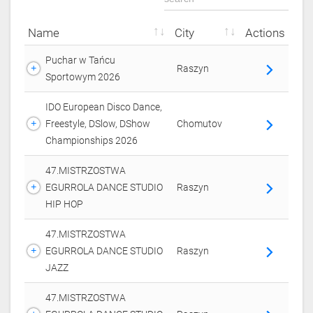
name
city
actions
Puchar w Tańcu
Raszyn
arrow_forward_ios
Sportowym 2026
IDO European Disco Dance,
Freestyle, DSlow, DShow
Chomutov
arrow_forward_ios
Championships 2026
47.MISTRZOSTWA
EGURROLA DANCE STUDIO
Raszyn
arrow_forward_ios
HIP HOP
47.MISTRZOSTWA
EGURROLA DANCE STUDIO
Raszyn
arrow_forward_ios
JAZZ
47.MISTRZOSTWA